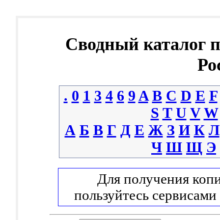
Сводный каталог 
Ро
.
0
1
3
4
6
9
A
B
C
D
E
F
S
T
U
V
W
А
Б
В
Г
Д
Е
Ж
З
И
К
Л
Ч
Ш
Щ
Э
Для получения копи
пользуйтесь сервисами