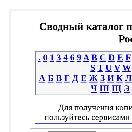
Сводный каталог 
Ро
.
0
1
3
4
6
9
A
B
C
D
E
F
S
T
U
V
W
А
Б
В
Г
Д
Е
Ж
З
И
К
Л
Ч
Ш
Щ
Э
Для получения копи
пользуйтесь сервисами