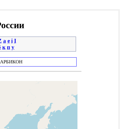
России
Z
a
e
i
І
б
к
п
у
АРБИКОН