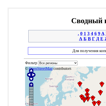
Сводный к
.
0
1
3
4
6
9
A
А
Б
В
Г
Д
Е
Для получения коп
Фильтр
©
OpenStreetMap
contributors