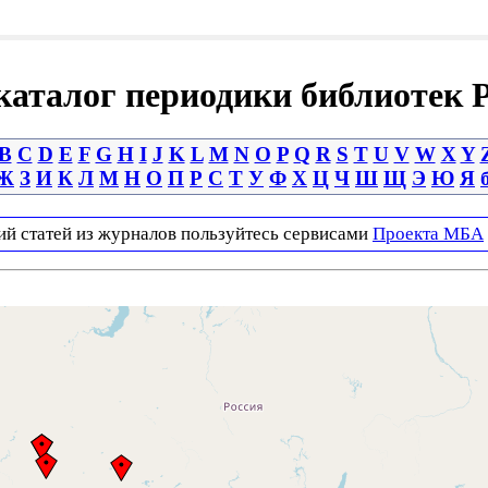
аталог периодики библиотек 
B
C
D
E
F
G
H
I
J
K
L
M
N
O
P
Q
R
S
T
U
V
W
X
Y
Ж
З
И
К
Л
М
Н
О
П
Р
С
Т
У
Ф
Х
Ц
Ч
Ш
Щ
Э
Ю
Я
ий статей из журналов пользуйтесь сервисами
Проекта МБА