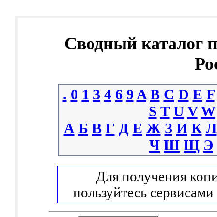
Сводный каталог 
Ро
.
0
1
3
4
6
9
A
B
C
D
E
F
S
T
U
V
W
А
Б
В
Г
Д
Е
Ж
З
И
К
Л
Ч
Ш
Щ
Э
Для получения копи
пользуйтесь сервисами