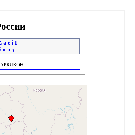
России
Z
a
e
i
І
б
к
п
у
АРБИКОН