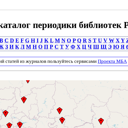
аталог периодики библиотек 
B
C
D
E
F
G
H
I
J
K
L
M
N
O
P
Q
R
S
T
U
V
W
X
Y
Ж
З
И
К
Л
М
Н
О
П
Р
С
Т
У
Ф
Х
Ц
Ч
Ш
Щ
Э
Ю
Я
ий статей из журналов пользуйтесь сервисами
Проекта МБА