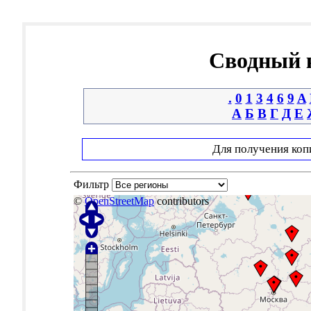
Сводный к
.
0
1
3
4
6
9
A
А
Б
В
Г
Д
Е
Для получения коп
Фильтр
©
OpenStreetMap
contributors