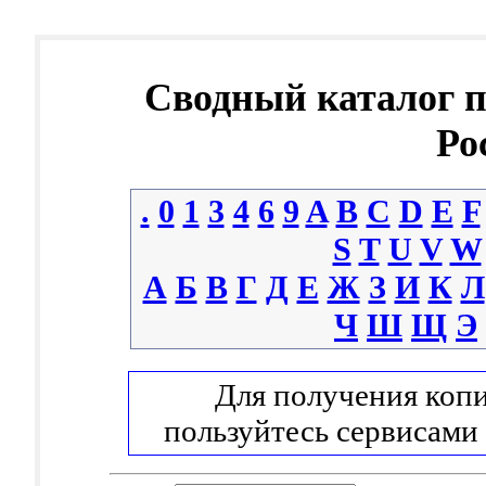
Сводный каталог 
Ро
.
0
1
3
4
6
9
A
B
C
D
E
F
S
T
U
V
W
А
Б
В
Г
Д
Е
Ж
З
И
К
Л
Ч
Ш
Щ
Э
Для получения копи
пользуйтесь сервисами