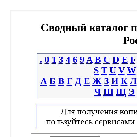
Сводный каталог 
Ро
.
0
1
3
4
6
9
A
B
C
D
E
F
S
T
U
V
W
А
Б
В
Г
Д
Е
Ж
З
И
К
Л
Ч
Ш
Щ
Э
Для получения копи
пользуйтесь сервисами