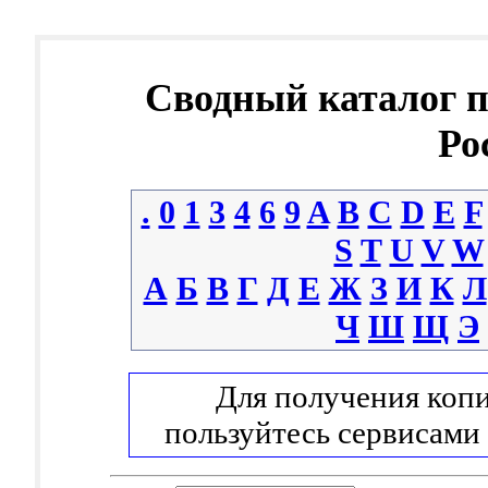
Сводный каталог 
Ро
.
0
1
3
4
6
9
A
B
C
D
E
F
S
T
U
V
W
А
Б
В
Г
Д
Е
Ж
З
И
К
Л
Ч
Ш
Щ
Э
Для получения копи
пользуйтесь сервисами