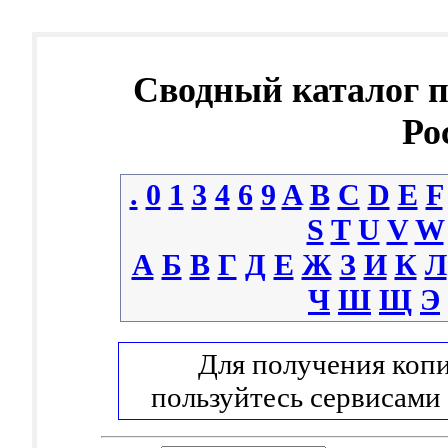
Сводный каталог 
Ро
.
0
1
3
4
6
9
A
B
C
D
E
F
S
T
U
V
W
А
Б
В
Г
Д
Е
Ж
З
И
К
Л
Ч
Ш
Щ
Э
Для получения копи
пользуйтесь сервисами