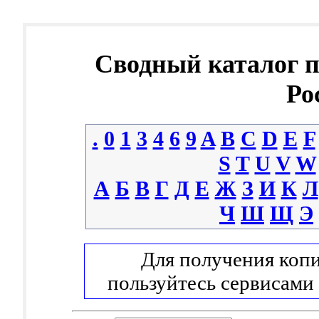
Сводный каталог 
Ро
.
0
1
3
4
6
9
A
B
C
D
E
F
S
T
U
V
W
А
Б
В
Г
Д
Е
Ж
З
И
К
Л
Ч
Ш
Щ
Э
Для получения копи
пользуйтесь сервисами