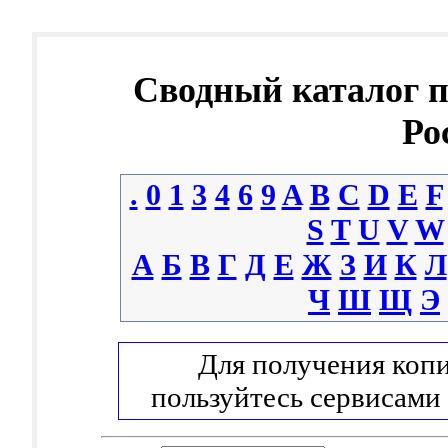
Сводный каталог 
Ро
.
0
1
3
4
6
9
A
B
C
D
E
F
S
T
U
V
W
А
Б
В
Г
Д
Е
Ж
З
И
К
Л
Ч
Ш
Щ
Э
Для получения копи
пользуйтесь сервисами