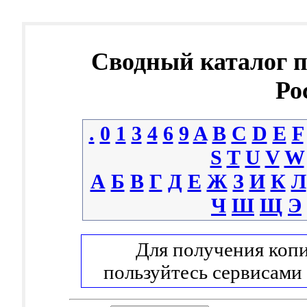
Сводный каталог 
Ро
.
0
1
3
4
6
9
A
B
C
D
E
F
S
T
U
V
W
А
Б
В
Г
Д
Е
Ж
З
И
К
Л
Ч
Ш
Щ
Э
Для получения копи
пользуйтесь сервисами