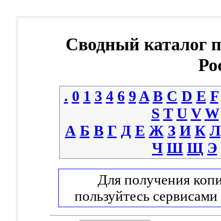
Сводный каталог 
Ро
.
0
1
3
4
6
9
A
B
C
D
E
F
S
T
U
V
W
А
Б
В
Г
Д
Е
Ж
З
И
К
Л
Ч
Ш
Щ
Э
Для получения копи
пользуйтесь сервисами