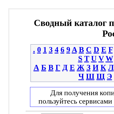
Сводный каталог 
Ро
.
0
1
3
4
6
9
A
B
C
D
E
F
S
T
U
V
W
А
Б
В
Г
Д
Е
Ж
З
И
К
Л
Ч
Ш
Щ
Э
Для получения копи
пользуйтесь сервисами