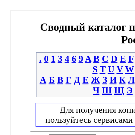
Сводный каталог 
Ро
.
0
1
3
4
6
9
A
B
C
D
E
F
S
T
U
V
W
А
Б
В
Г
Д
Е
Ж
З
И
К
Л
Ч
Ш
Щ
Э
Для получения копи
пользуйтесь сервисами