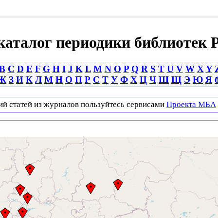
аталог периодики библиотек 
B
C
D
E
F
G
H
I
J
K
L
M
N
O
P
Q
R
S
T
U
V
W
X
Y
Ж
З
И
К
Л
М
Н
О
П
Р
С
Т
У
Ф
Х
Ц
Ч
Ш
Щ
Э
Ю
Я
ий статей из журналов пользуйтесь сервисами
Проекта МБА