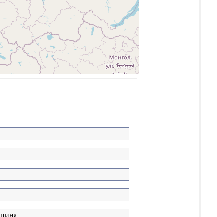
ьцина