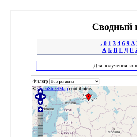
Сводный к
.
0
1
3
4
6
9
A
А
Б
В
Г
Д
Е
Для получения коп
Фильтр
©
OpenStreetMap
contributors