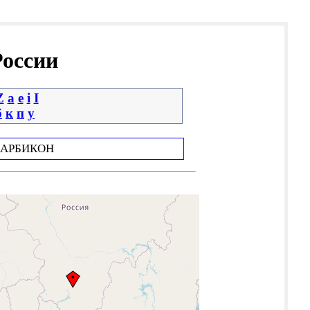
России
Z
a
e
i
І
б
к
п
у
АРБИКОН