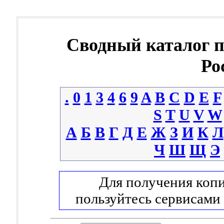
Сводный каталог 
Ро
.
0
1
3
4
6
9
A
B
C
D
E
F
S
T
U
V
W
А
Б
В
Г
Д
Е
Ж
З
И
К
Л
Ч
Ш
Щ
Э
Для получения копи
пользуйтесь сервисами