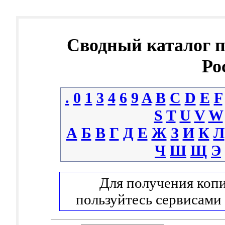
Сводный каталог 
Ро
.
0
1
3
4
6
9
A
B
C
D
E
F
S
T
U
V
W
А
Б
В
Г
Д
Е
Ж
З
И
К
Л
Ч
Ш
Щ
Э
Для получения копи
пользуйтесь сервисами