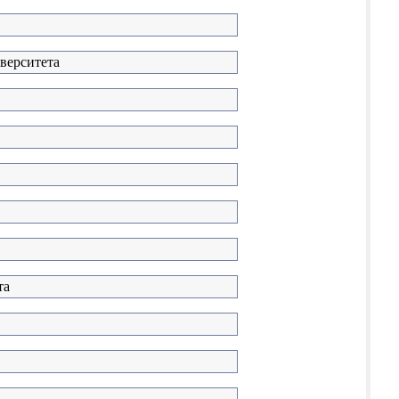
верситета
та