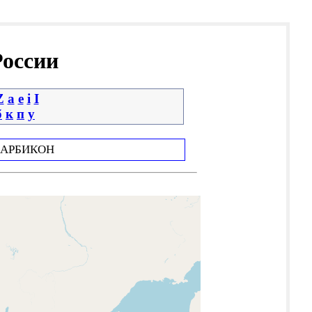
России
Z
a
e
i
І
б
к
п
у
АРБИКОН