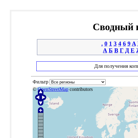
Сводный к
.
0
1
3
4
6
9
A
А
Б
В
Г
Д
Е
Для получения коп
Фильтр
©
OpenStreetMap
contributors