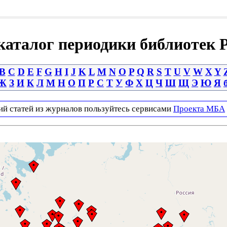
аталог периодики библиотек 
B
C
D
E
F
G
H
I
J
K
L
M
N
O
P
Q
R
S
T
U
V
W
X
Y
Ж
З
И
К
Л
М
Н
О
П
Р
С
Т
У
Ф
Х
Ц
Ч
Ш
Щ
Э
Ю
Я
ий статей из журналов пользуйтесь сервисами
Проекта МБА