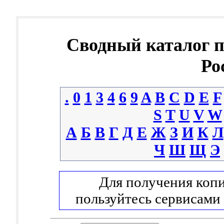
Сводный каталог 
Ро
.
0
1
3
4
6
9
A
B
C
D
E
F
S
T
U
V
W
А
Б
В
Г
Д
Е
Ж
З
И
К
Л
Ч
Ш
Щ
Э
Для получения копи
пользуйтесь сервисами