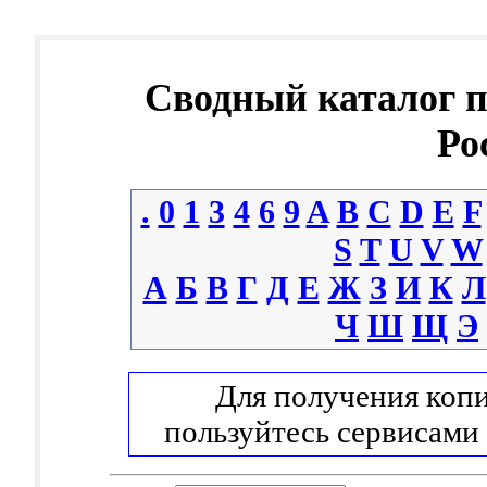
Сводный каталог 
Ро
.
0
1
3
4
6
9
A
B
C
D
E
F
S
T
U
V
W
А
Б
В
Г
Д
Е
Ж
З
И
К
Л
Ч
Ш
Щ
Э
Для получения копи
пользуйтесь сервисами