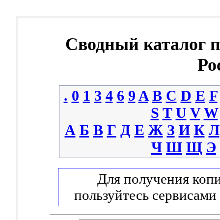
Сводный каталог 
Ро
.
0
1
3
4
6
9
A
B
C
D
E
F
S
T
U
V
W
А
Б
В
Г
Д
Е
Ж
З
И
К
Л
Ч
Ш
Щ
Э
Для получения копи
пользуйтесь сервисами