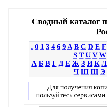
Сводный каталог 
Ро
.
0
1
3
4
6
9
A
B
C
D
E
F
S
T
U
V
W
А
Б
В
Г
Д
Е
Ж
З
И
К
Л
Ч
Ш
Щ
Э
Для получения копи
пользуйтесь сервисами