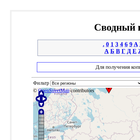
Сводный к
.
0
1
3
4
6
9
A
А
Б
В
Г
Д
Е
Для получения коп
Фильтр
©
OpenStreetMap
contributors