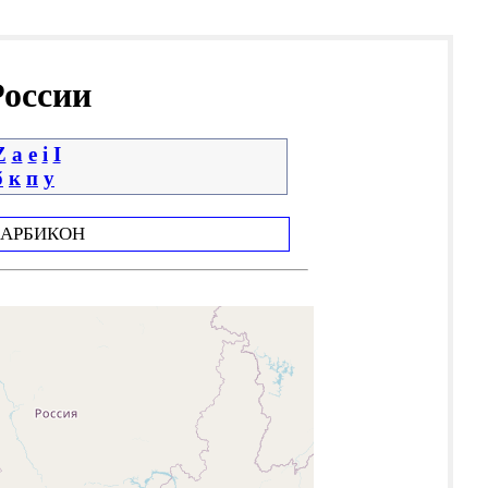
России
Z
a
e
i
І
б
к
п
у
АРБИКОН