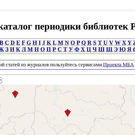
аталог периодики библиотек 
B
C
D
E
F
G
H
I
J
K
L
M
N
O
P
Q
R
S
T
U
V
W
X
Y
Ж
З
И
К
Л
М
Н
О
П
Р
С
Т
У
Ф
Х
Ц
Ч
Ш
Щ
Э
Ю
Я
ий статей из журналов пользуйтесь сервисами
Проекта МБА