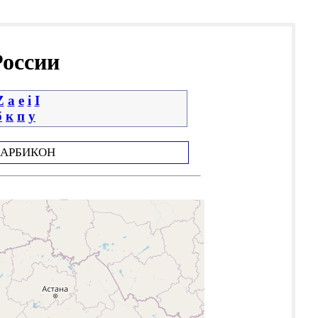
России
Z
a
e
i
І
б
к
п
у
АРБИКОН