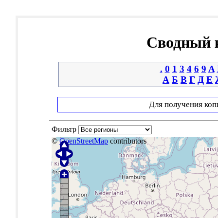
Сводный к
.
0
1
3
4
6
9
A
А
Б
В
Г
Д
Е
Для получения коп
Фильтр
©
OpenStreetMap
contributors