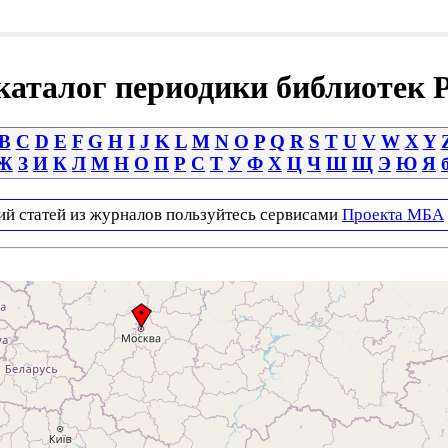
аталог периодики библиотек 
B
C
D
E
F
G
H
I
J
K
L
M
N
O
P
Q
R
S
T
U
V
W
X
Y
Ж
З
И
К
Л
М
Н
О
П
Р
С
Т
У
Ф
Х
Ц
Ч
Ш
Щ
Э
Ю
Я
ий статей из журналов пользуйтесь сервисами
Проекта МБА