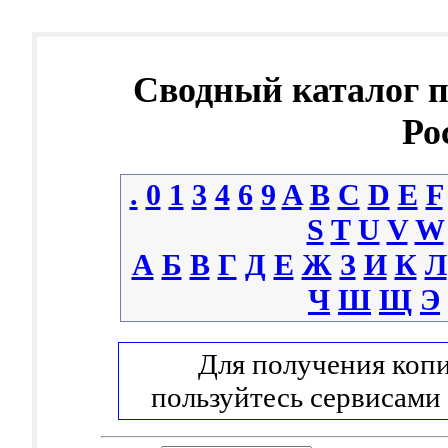
Сводный каталог 
Ро
.
0
1
3
4
6
9
A
B
C
D
E
F
S
T
U
V
W
А
Б
В
Г
Д
Е
Ж
З
И
К
Л
Ч
Ш
Щ
Э
Для получения копи
пользуйтесь сервисами