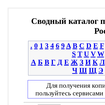
Сводный каталог 
Ро
.
0
1
3
4
6
9
A
B
C
D
E
F
S
T
U
V
W
А
Б
В
Г
Д
Е
Ж
З
И
К
Л
Ч
Ш
Щ
Э
Для получения копи
пользуйтесь сервисами