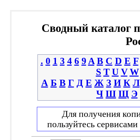
Сводный каталог 
Ро
.
0
1
3
4
6
9
A
B
C
D
E
F
S
T
U
V
W
А
Б
В
Г
Д
Е
Ж
З
И
К
Л
Ч
Ш
Щ
Э
Для получения копи
пользуйтесь сервисами