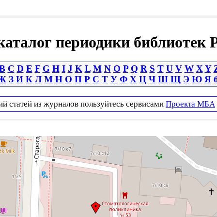
аталог периодики библиотек 
B
C
D
E
F
G
H
I
J
K
L
M
N
O
P
Q
R
S
T
U
V
W
X
Y
Ж
З
И
К
Л
М
Н
О
П
Р
С
Т
У
Ф
Х
Ц
Ч
Ш
Щ
Э
Ю
Я
ий статей из журналов пользуйтесь сервисами
Проекта МБА