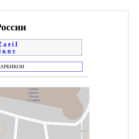
России
Z
a
e
i
І
б
к
п
у
АРБИКОН