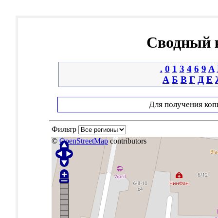
Сводный к
.
0
1
3
4
6
9
A
А
Б
В
Г
Д
Е
Для получения коп
Фильтр
©
OpenStreetMap
contributors