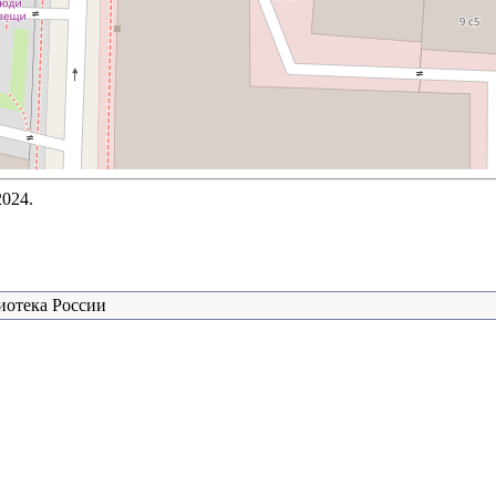
2024.
иотека России