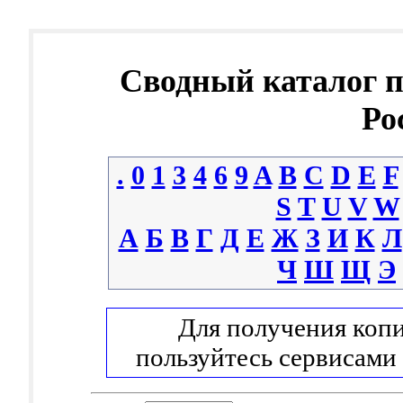
Сводный каталог 
Ро
.
0
1
3
4
6
9
A
B
C
D
E
F
S
T
U
V
W
А
Б
В
Г
Д
Е
Ж
З
И
К
Л
Ч
Ш
Щ
Э
Для получения копи
пользуйтесь сервисами