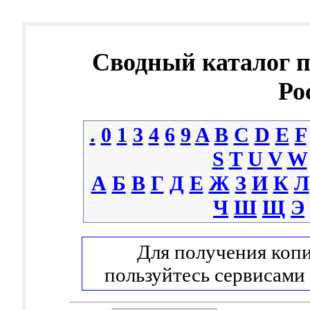
Сводный каталог 
Ро
.
0
1
3
4
6
9
A
B
C
D
E
F
S
T
U
V
W
А
Б
В
Г
Д
Е
Ж
З
И
К
Л
Ч
Ш
Щ
Э
Для получения копи
пользуйтесь сервисами