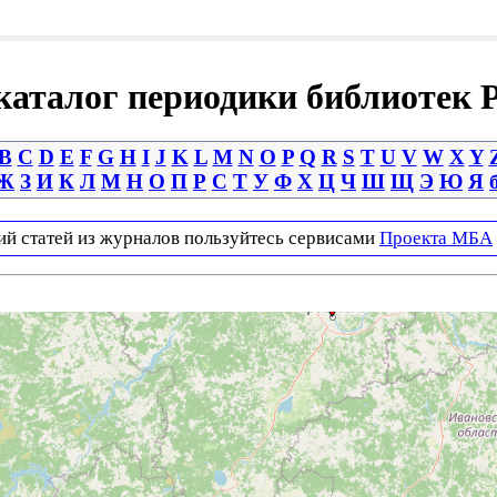
аталог периодики библиотек 
B
C
D
E
F
G
H
I
J
K
L
M
N
O
P
Q
R
S
T
U
V
W
X
Y
Ж
З
И
К
Л
М
Н
О
П
Р
С
Т
У
Ф
Х
Ц
Ч
Ш
Щ
Э
Ю
Я
ий статей из журналов пользуйтесь сервисами
Проекта МБА