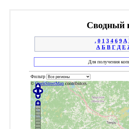
Сводный к
.
0
1
3
4
6
9
A
А
Б
В
Г
Д
Е
Для получения коп
Фильтр
©
OpenStreetMap
contributors