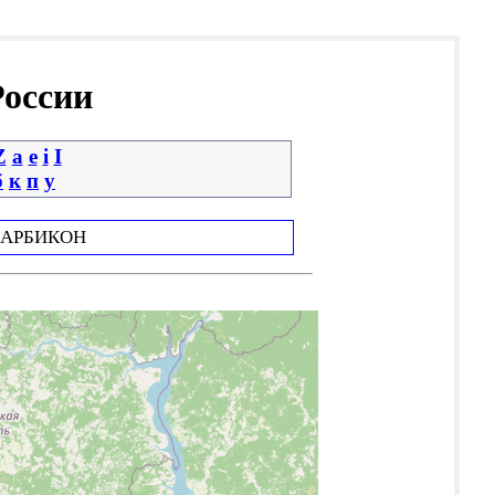
России
Z
a
e
i
І
б
к
п
у
АРБИКОН