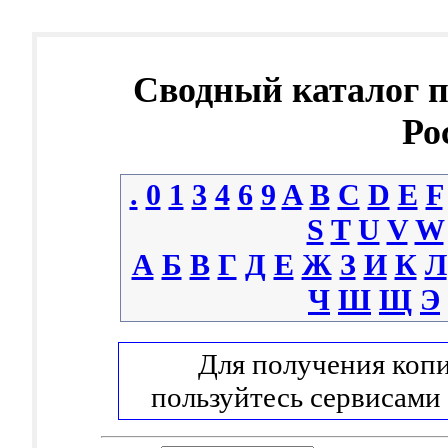
Сводный каталог 
Ро
.
0
1
3
4
6
9
A
B
C
D
E
F
S
T
U
V
W
А
Б
В
Г
Д
Е
Ж
З
И
К
Л
Ч
Ш
Щ
Э
Для получения копи
пользуйтесь сервисами