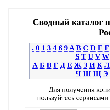
Сводный каталог 
Ро
.
0
1
3
4
6
9
A
B
C
D
E
F
S
T
U
V
W
А
Б
В
Г
Д
Е
Ж
З
И
К
Л
Ч
Ш
Щ
Э
Для получения копи
пользуйтесь сервисами