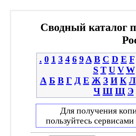
Сводный каталог 
Ро
.
0
1
3
4
6
9
A
B
C
D
E
F
S
T
U
V
W
А
Б
В
Г
Д
Е
Ж
З
И
К
Л
Ч
Ш
Щ
Э
Для получения копи
пользуйтесь сервисами