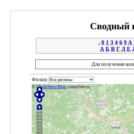
Сводный к
.
0
1
3
4
6
9
A
А
Б
В
Г
Д
Е
Для получения коп
Фильтр
©
OpenStreetMap
contributors