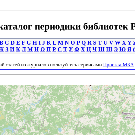
аталог периодики библиотек 
B
C
D
E
F
G
H
I
J
K
L
M
N
O
P
Q
R
S
T
U
V
W
X
Y
Ж
З
И
К
Л
М
Н
О
П
Р
С
Т
У
Ф
Х
Ц
Ч
Ш
Щ
Э
Ю
Я
ий статей из журналов пользуйтесь сервисами
Проекта МБА