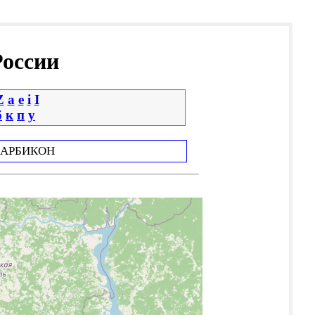
России
Z
a
e
i
І
б
к
п
у
АРБИКОН