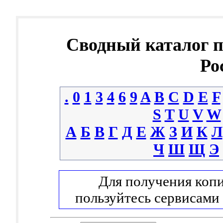
Сводный каталог 
Ро
.
0
1
3
4
6
9
A
B
C
D
E
F
S
T
U
V
W
А
Б
В
Г
Д
Е
Ж
З
И
К
Л
Ч
Ш
Щ
Э
Для получения копи
пользуйтесь сервисами