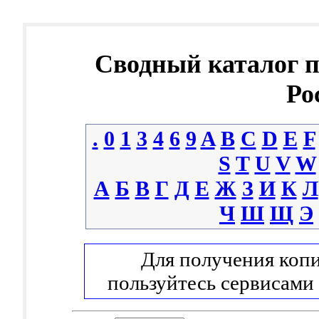
Сводный каталог 
Ро
.
0
1
3
4
6
9
A
B
C
D
E
F
S
T
U
V
W
А
Б
В
Г
Д
Е
Ж
З
И
К
Л
Ч
Ш
Щ
Э
Для получения копи
пользуйтесь сервисами