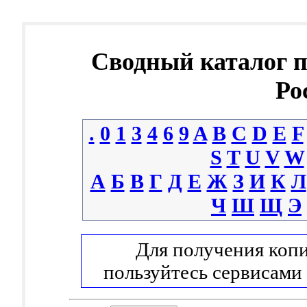
Сводный каталог 
Ро
.
0
1
3
4
6
9
A
B
C
D
E
F
S
T
U
V
W
А
Б
В
Г
Д
Е
Ж
З
И
К
Л
Ч
Ш
Щ
Э
Для получения копи
пользуйтесь сервисами