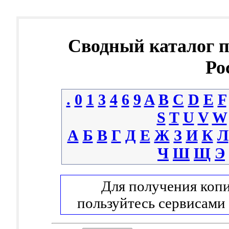
Сводный каталог 
Ро
.
0
1
3
4
6
9
A
B
C
D
E
F
S
T
U
V
W
А
Б
В
Г
Д
Е
Ж
З
И
К
Л
Ч
Ш
Щ
Э
Для получения копи
пользуйтесь сервисами