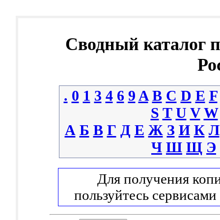
Сводный каталог 
Ро
.
0
1
3
4
6
9
A
B
C
D
E
F
S
T
U
V
W
А
Б
В
Г
Д
Е
Ж
З
И
К
Л
Ч
Ш
Щ
Э
Для получения копи
пользуйтесь сервисами