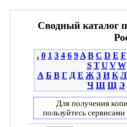
Сводный каталог 
Ро
.
0
1
3
4
6
9
A
B
C
D
E
F
S
T
U
V
W
А
Б
В
Г
Д
Е
Ж
З
И
К
Л
Ч
Ш
Щ
Э
Для получения копи
пользуйтесь сервисами