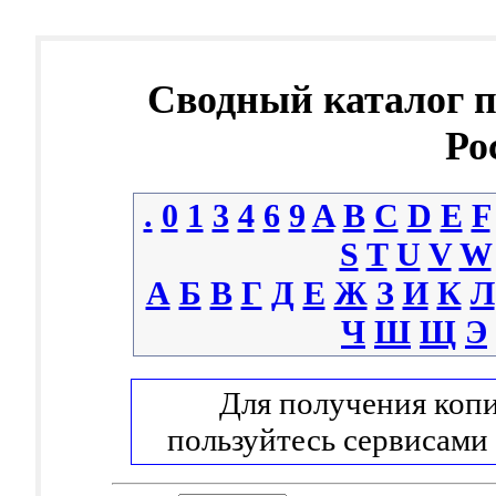
Сводный каталог 
Ро
.
0
1
3
4
6
9
A
B
C
D
E
F
S
T
U
V
W
А
Б
В
Г
Д
Е
Ж
З
И
К
Л
Ч
Ш
Щ
Э
Для получения копи
пользуйтесь сервисами