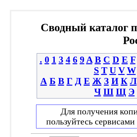
Сводный каталог 
Ро
.
0
1
3
4
6
9
A
B
C
D
E
F
S
T
U
V
W
А
Б
В
Г
Д
Е
Ж
З
И
К
Л
Ч
Ш
Щ
Э
Для получения копи
пользуйтесь сервисами