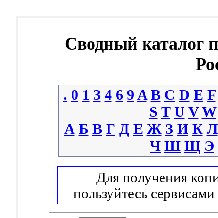
Сводный каталог 
Ро
.
0
1
3
4
6
9
A
B
C
D
E
F
S
T
U
V
W
А
Б
В
Г
Д
Е
Ж
З
И
К
Л
Ч
Ш
Щ
Э
Для получения копи
пользуйтесь сервисами