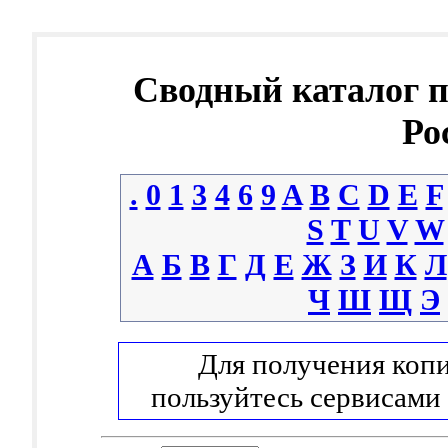
Сводный каталог 
Ро
.
0
1
3
4
6
9
A
B
C
D
E
F
S
T
U
V
W
А
Б
В
Г
Д
Е
Ж
З
И
К
Л
Ч
Ш
Щ
Э
Для получения копи
пользуйтесь сервисами