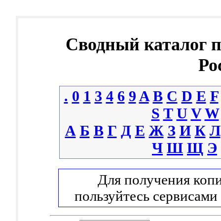
Сводный каталог 
Ро
.
0
1
3
4
6
9
A
B
C
D
E
F
S
T
U
V
W
А
Б
В
Г
Д
Е
Ж
З
И
К
Л
Ч
Ш
Щ
Э
Для получения копи
пользуйтесь сервисами