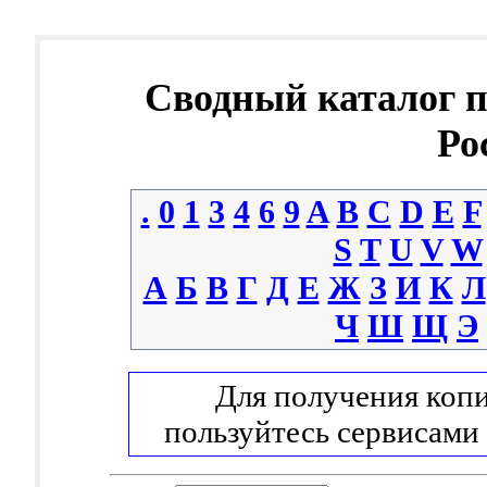
Сводный каталог 
Ро
.
0
1
3
4
6
9
A
B
C
D
E
F
S
T
U
V
W
А
Б
В
Г
Д
Е
Ж
З
И
К
Л
Ч
Ш
Щ
Э
Для получения копи
пользуйтесь сервисами