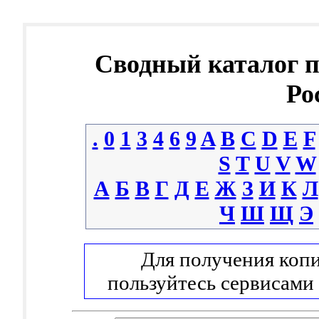
Сводный каталог 
Ро
.
0
1
3
4
6
9
A
B
C
D
E
F
S
T
U
V
W
А
Б
В
Г
Д
Е
Ж
З
И
К
Л
Ч
Ш
Щ
Э
Для получения копи
пользуйтесь сервисами