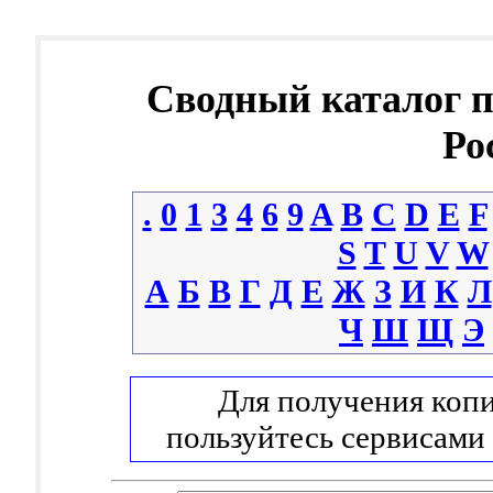
Сводный каталог 
Ро
.
0
1
3
4
6
9
A
B
C
D
E
F
S
T
U
V
W
А
Б
В
Г
Д
Е
Ж
З
И
К
Л
Ч
Ш
Щ
Э
Для получения копи
пользуйтесь сервисами